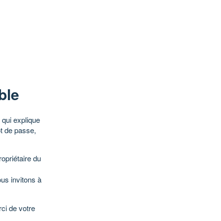
ble
qui explique
ot de passe,
opriétaire du
ous invitons à
ci de votre