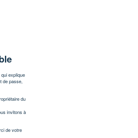
ble
qui explique
ot de passe,
opriétaire du
ous invitons à
ci de votre